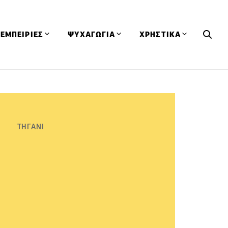
ΕΜΠΕΙΡΙΕΣ
ΨΥΧΑΓΩΓΙΑ
ΧΡΗΣΤΙΚΑ
Εκδηλώσεις
CineFood
Θερμιδομετρητής
Εστιατόρια
Lifestyle
Λεξικό Κουζίνας
ΣΥΝΤΑΓΕΣ
ΑΡΘΡΑ
Μαγαζιά
Viral Videos
Συμβουλές
ΤΗΓΑΝΙ
Πρόσωπα
Βιβλία
Τα Φρέσκα Του Μήνα
δη
Προϊόντα
Διαγωνισμοί
Τεχνικές
Ταξίδια
Κουίζ
οφή