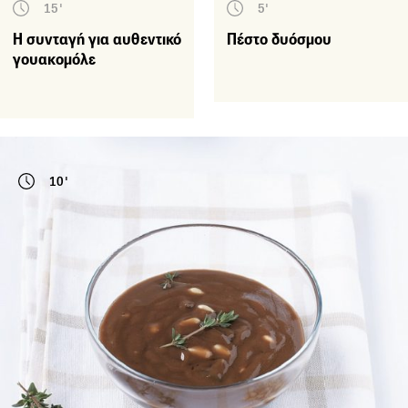
15'
5'
Η συνταγή για αυθεντικό
Πέστο δυόσμου
γουακομόλε
10'