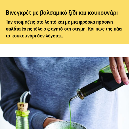
Βινεγκρέτ με βαλσαμικό ξίδι και κουκουνάρι
Την ετοιμάζεις στο λεπτό και με μια φρέσκα πράσινη
σαλάτα
έχεις τέλειο φαγητό στη στιγμή. Και πώς της πάει
το κουκουνάρι δεν λέγεται...