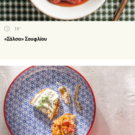
15'
«Σάλσα» Σουφλίου