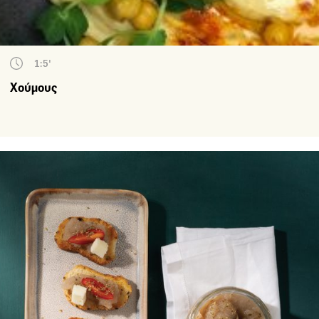
1:5'
Χούμους