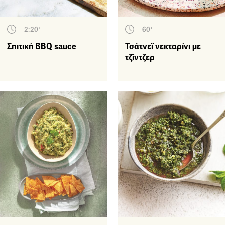
2:20'
60'
Σπιτική ΒΒQ sauce
Τσάτνεϊ νεκταρίνι με
τζίντζερ