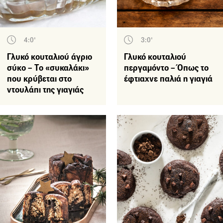
4:0'
3:0'
Γλυκό κουταλιού άγριο
Γλυκό κουταλιού
σύκο – Το «συκαλάκι»
περγαμόντο – Όπως το
που κρύβεται στο
έφτιαχνε παλιά η γιαγιά
ντουλάπι της γιαγιάς