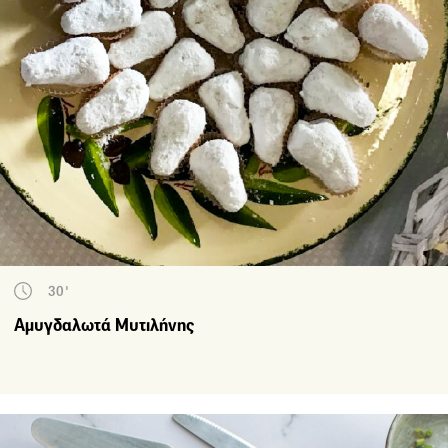
30'
Αμυγδαλωτά Mυτιλήνης