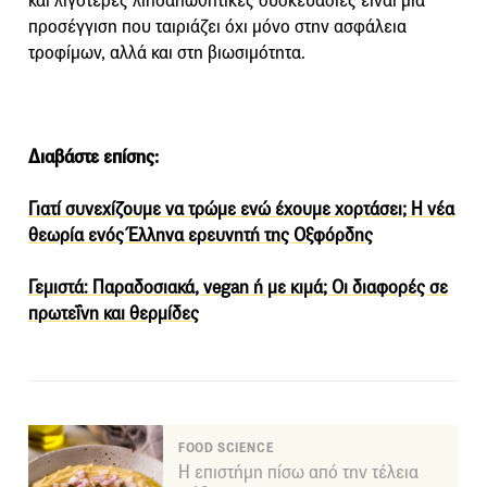
και λιγότερες λιποαπωθητικές συσκευασίες είναι μια
προσέγγιση που ταιριάζει όχι μόνο στην ασφάλεια
τροφίμων, αλλά και στη βιωσιμότητα.
Διαβάστε επίσης:
Γιατί συνεχίζουμε να τρώμε ενώ έχουμε χορτάσει; Η νέα
θεωρία ενός Έλληνα ερευνητή της Οξφόρδης
Γεμιστά: Παραδοσιακά, vegan ή με κιμά; Οι διαφορές σε
πρωτεΐνη και θερμίδες
FOOD SCIENCE
Η επιστήμη πίσω από την τέλεια