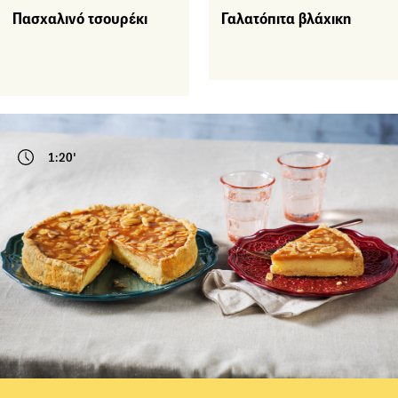
Πασχαλινό τσουρέκι
Γαλατόπιτα βλάχικη
1:20'