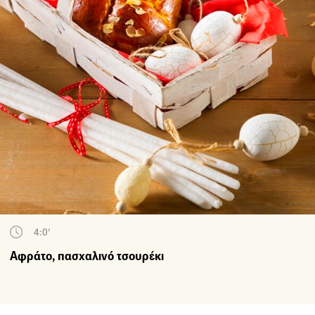
4:0'
Αφράτο, πασχαλινό τσουρέκι