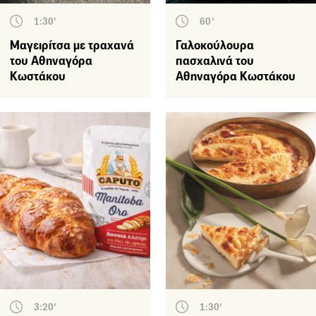
1:30'
60'
Μαγειρίτσα με τραχανά
Γαλοκούλουρα
του Αθηναγόρα
πασχαλινά του
Κωστάκου
Αθηναγόρα Κωστάκου
3:20'
1:30'