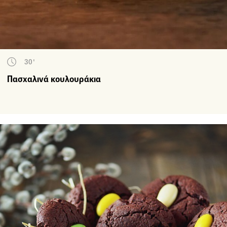
30'
Πασχαλινά κουλουράκια