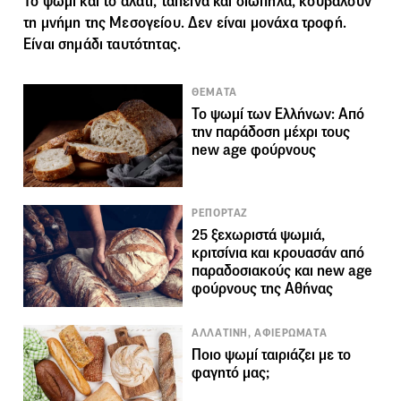
Το ψωμί και το αλάτι, ταπεινά και σιωπηλά, κουβαλούν
τη μνήμη της Μεσογείου. Δεν είναι μονάχα τροφή.
Είναι σημάδι ταυτότητας.
ΘΕΜΑΤΑ
Το ψωμί των Ελλήνων: Από
την παράδοση μέχρι τους
new age φούρνους
ΡΕΠΟΡΤΑΖ
25 ξεχωριστά ψωμιά,
κριτσίνια και κρουασάν από
παραδοσιακούς και new age
φούρνους της Αθήνας
ΑΛΛΑΤΙΝΗ, ΑΦΙΕΡΩΜΑΤΑ
Ποιο ψωμί ταιριάζει με το
φαγητό μας;