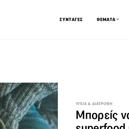
ΣΥΝΤΑΓΕΣ
ΘΕΜΑΤΑ
Απόψεις
Αφιερώματα
Ειδήσεις
Έρευνες
Οινοπνευματώ
Παιδί
ΥΓΕΙΑ & ΔΙΑΤΡΟΦΗ
Υγεία & Διατρ
Μπορείς ν
superfood 