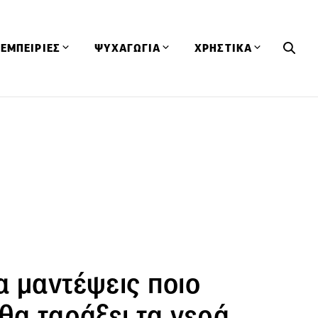
ΕΜΠΕΙΡΙΕΣ
ΨΥΧΑΓΩΓΙΑ
ΧΡΗΣΤΙΚΑ
Εκδηλώσεις
CineFood
Θερμιδομετρητής
Εστιατόρια
Lifestyle
Λεξικό Κουζίνας
ΣΥΝΤΑΓΕΣ
ΑΡΘΡΑ
Μαγαζιά
Viral Videos
Συμβουλές
Πρόσωπα
Βιβλία
Τα Φρέσκα Του Μήνα
δη
Προϊόντα
Διαγωνισμοί
Τεχνικές
Ταξίδια
Κουίζ
οφή
α μαντέψεις ποιο
θα ταράξει τα νερά