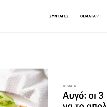
ΣΥΝΤΑΓΕΣ
ΘΕΜΑΤΑ
Απόψεις
Αφιερώματα
Ειδήσεις
Έρευνες
Οινοπνευματώ
Παιδί
ΘΕΜΑΤΑ
Υγεία & Διατρ
Αυγό: οι 3 
να το απολ