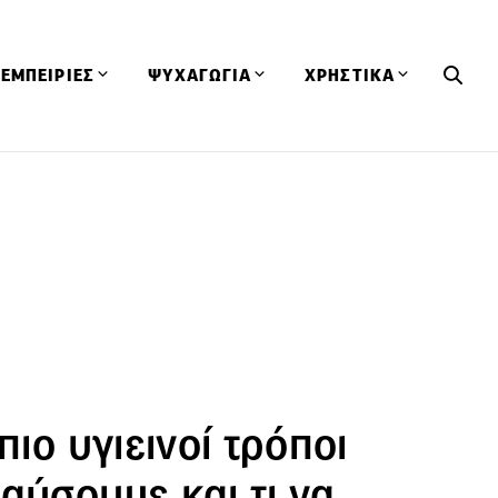
ΕΜΠΕΙΡΙΕΣ
ΨΥΧΑΓΩΓΙΑ
ΧΡΗΣΤΙΚΑ
Εκδηλώσεις
CineFood
Θερμιδομετρητής
Εστιατόρια
Lifestyle
Λεξικό Κουζίνας
ΣΥΝΤΑΓΕΣ
ΑΡΘΡΑ
Μαγαζιά
Viral Videos
Συμβουλές
Πρόσωπα
Βιβλία
Τα Φρέσκα Του Μήνα
δη
Προϊόντα
Διαγωνισμοί
Τεχνικές
Ταξίδια
Κουίζ
οφή
πιο υγιεινοί τρόποι
αύσουμε και τι να