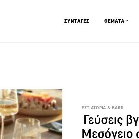
ΣΥΝΤΑΓΕΣ
ΘΕΜΑΤΑ
Απόψεις
Αφιερώματα
Ειδήσεις
Έρευνες
Οινοπνευματώ
Παιδί
ΕΣΤΙΑΤΟΡΙΑ & BARS
Υγεία & Διατρ
Γεύσεις β
Μεσόγειο 