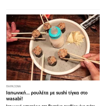
ΠΑΡΑΞΕΝΑ
Ιαπωνική… ρουλέτα με sushi τίγκα στο
wasabi!