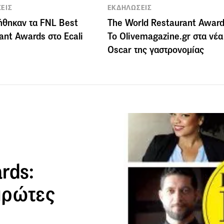
ΕΙΣ
ΕΚΔΗΛΩΣΕΙΣ
θηκαν τα FNL Best
The World Restaurant Award
ant Awards στο Ecali
Το Olivemagazine.gr στα νέα
Oscar της γαστρονομίας
rds:
πρώτες