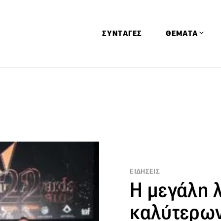
ΣΥΝΤΑΓΕΣ
ΘΕΜΑΤΑ
Απόψεις
Αφιερώματα
Ειδήσεις
Έρευνες
Οινοπνευματώ
Παιδί
ΕΙΔΗΣΕΙΣ
Υγεία & Διατρ
Η μεγάλη 
καλύτερων