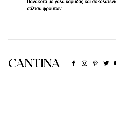
Πανακότα με γάλα καρύδας και σοκολατένι
σάλτσα φρούτων