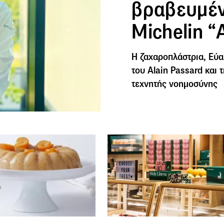
βραβευμέν
Michelin “
Η ζαχαροπλάστρια, Εύα
του Alain Passard και
τεχνητής νοημοσύνης