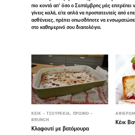
πιο κοντά απ' όσο ο Σεπτέμβρης μάς επιτρέπει ν
γίνεις καλά, είτε απλά να προστατευτείς από ε
ασθένειες, πρέπει οπωσδήποτε να ενσωματώσει
στο καθημερινό σου διαιτολόγιο.
ΚΕΙΚ – ΤΣΟΥΡΕΚΙΑ, ΠΡΩΙΝΟ –
ΑΦΙΕΡΩΜ
BRUNCH
Κέικ Βα
Κλαφουτί με βατόμουρα