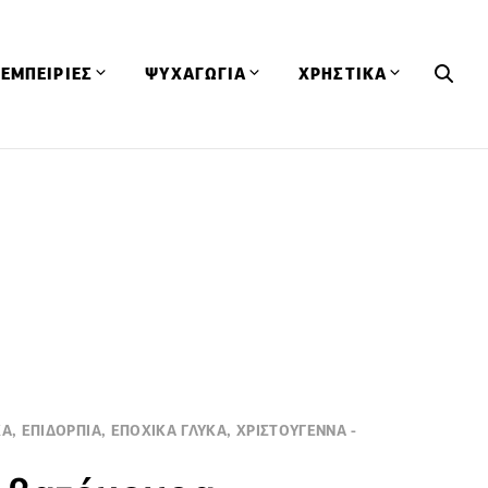
ΕΜΠΕΙΡΙΕΣ
ΨΥΧΑΓΩΓΙΑ
ΧΡΗΣΤΙΚΑ
Εκδηλώσεις
CineFood
Θερμιδομετρητής
Εστιατόρια
Lifestyle
Λεξικό Κουζίνας
ΣΥΝΤΑΓΕΣ
ΑΡΘΡΑ
Μαγαζιά
Viral Videos
Συμβουλές
Πρόσωπα
Βιβλία
Τα Φρέσκα Του Μήνα
δη
Προϊόντα
Διαγωνισμοί
Τεχνικές
Ταξίδια
Κουίζ
οφή
Α, ΕΠΙΔΟΡΠΙΑ, ΕΠΟΧΙΚΑ ΓΛΥΚΑ, ΧΡΙΣΤΟΥΓΕΝΝΑ -