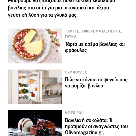
Μπορούμε να φτιάξουμε πολύ εύκολα εκχύλισμα
βανίλιας
στο σπίτι για μια οικονομική και έξτρα
γευστική λύση για τα γλυκά μας.
TΑΡΤΕΣ, ΑΦΙΕΡΩΜΑΤΑ, ΓΙΩΤΗΣ,
ΓΛΥΚΑ
Τάρτα με κρέμα βανίλιας και
φράουλες
ΣΥΜΒΟΥΛΕΣ
Πώς να κάνετε το ψυγείο σας
να μυρίζει βανίλια
VIBER POLL
Βανίλια ή σοκολάτα; Τι
προτιμούν οι αναγνώστες του
Olivemagazine.gr;