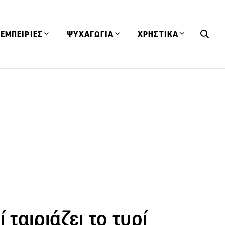
ΕΜΠΕΙΡΙΕΣ
ΨΥΧΑΓΩΓΙΑ
ΧΡΗΣΤΙΚΑ
Εκδηλώσεις
CineFood
Θερμιδομετρητής
Εστιατόρια
Lifestyle
Λεξικό Κουζίνας
ΣΥΝΤΑΓΕΣ
ΑΡΘΡΑ
Μαγαζιά
Viral Videos
Συμβουλές
Πρόσωπα
Βιβλία
Τα Φρέσκα Του Μήνα
δη
Προϊόντα
Διαγωνισμοί
Τεχνικές
Ταξίδια
Κουίζ
οφή
 ταιριάζει το τυρί