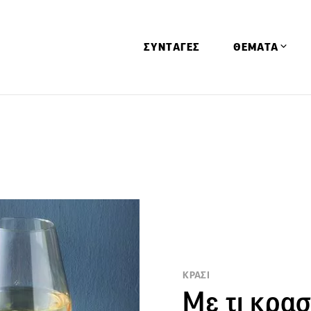
ΣΥΝΤΑΓΕΣ
ΘΕΜΑΤΑ
Απόψεις
Αφιερώματα
Ειδήσεις
Έρευνες
Οινοπνευματώ
Παιδί
Υγεία & Διατρ
ΚΡΑΣΙ
Με τι κρασί