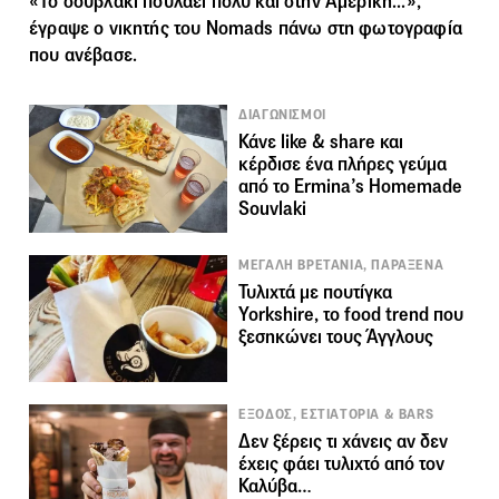
«Το σουβλάκι πουλάει πολύ και στην Αμερική...»,
έγραψε ο νικητής του Nomads πάνω στη φωτογραφία
που ανέβασε.
ΔΙΑΓΩΝΙΣΜΟΙ
Κάνε like & share και
κέρδισε ένα πλήρες γεύμα
από το Ermina’s Ηomemade
Souvlaki
ΜΕΓΑΛΗ ΒΡΕΤΑΝΙΑ, ΠΑΡΑΞΕΝΑ
Τυλιχτά με πουτίγκα
Yorkshire, το food trend που
ξεσηκώνει τους Άγγλους
ΕΞΟΔΟΣ, ΕΣΤΙΑΤΟΡΙΑ & BARS
Δεν ξέρεις τι χάνεις αν δεν
έχεις φάει τυλιχτό από τον
Καλύβα…