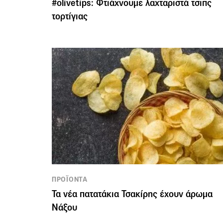
#olivetips: Φτιάχνουμε λαχταριστά τσιπς
τορτίγιας
ΠΡΟΪΟΝΤΑ
Τα νέα πατατάκια Τσακίρης έχουν άρωμα
Νάξου