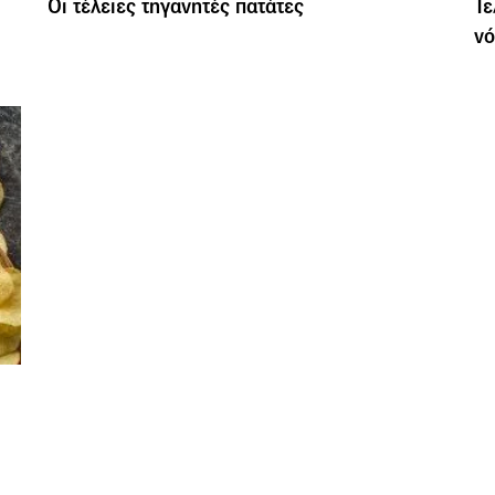
Οι τέλειες τηγανητές πατάτες
Τε
νό