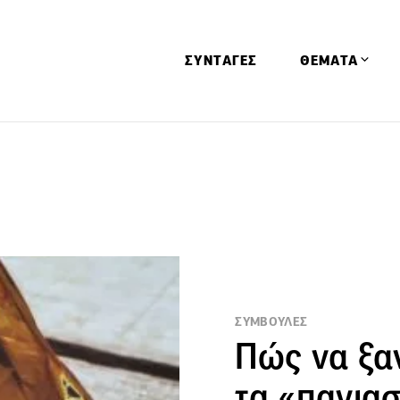
ΣΥΝΤΑΓΕΣ
ΘΕΜΑΤΑ
Απόψεις
Αφιερώματα
Ειδήσεις
Έρευνες
Οινοπνευματώ
Παιδί
ΣΥΜΒΟΥΛΕΣ
Υγεία & Διατρ
Πώς να ξα
τα «πανια