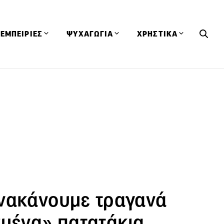
ΕΜΠΕΙΡΙΕΣ
ΨΥΧΑΓΩΓΙΑ
ΧΡΗΣΤΙΚΑ
Εκδηλώσεις
CineFood
Θερμιδομετρητής
Εστιατόρια
Lifestyle
Λεξικό Κουζίνας
ΣΥΝΤΑΓΕΣ
ΑΡΘΡΑ
Μαγαζιά
Viral Videos
Συμβουλές
Πρόσωπα
Βιβλία
Τα Φρέσκα Του Μήνα
δη
Προϊόντα
Διαγωνισμοί
Τεχνικές
Ταξίδια
Κουίζ
οφή
νακάνουμε τραγανά
σμένα» πατατάκια