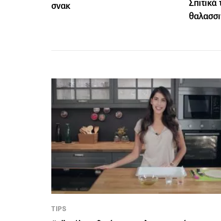
Σπιτικά
σνακ
θαλασσιν
TIPS