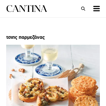
ΣΥΝΤΑΓΕΣ
ΑΡΘΡΑ
τσιπς παρμεζάνας