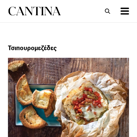
ΣΥΝΤΑΓΕΣ
ΑΡΘΡΑ
Τσιπουρομεζέδες