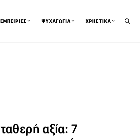
ΕΜΠΕΙΡΙΕΣ
ΨΥΧΑΓΩΓΙΑ
ΧΡΗΣΤΙΚΑ
Εκδηλώσεις
CineFood
Θερμιδομετρητής
Εστιατόρια
Lifestyle
Λεξικό Κουζίνας
ΣΥΝΤΑΓΕΣ
ΑΡΘΡΑ
Μαγαζιά
Viral Videos
Συμβουλές
Πρόσωπα
Βιβλία
Τα Φρέσκα Του Μήνα
δη
Προϊόντα
Διαγωνισμοί
Τεχνικές
Ταξίδια
Κουίζ
οφή
ταθερή αξία: 7