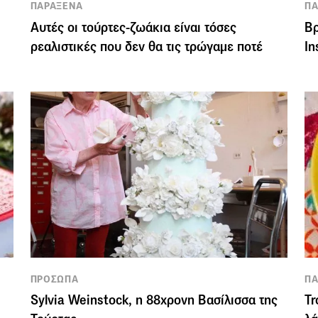
ΠΑΡΑΞΕΝΑ
ΠΑ
Αυτές οι τούρτες-ζωάκια είναι τόσες
Βρ
ρεαλιστικές που δεν θα τις τρώγαμε ποτέ
In
ΠΡΟΣΩΠΑ
ΠΑ
Sylvia Weinstock, η 88χρονη Βασίλισσα της
Tr