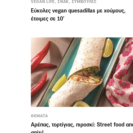
VEGAN LIFE, ΣΝΑΚ, ΣΥΜΒΟΥΛΕΣ
Εύκολες vegan quesadillas με χούμους,
έτοιμες σε 10’
ΘΕΜΑΤΑ
Αρέπας, τορτίγιας, πιροσκί: Street food απ
σπίτι!