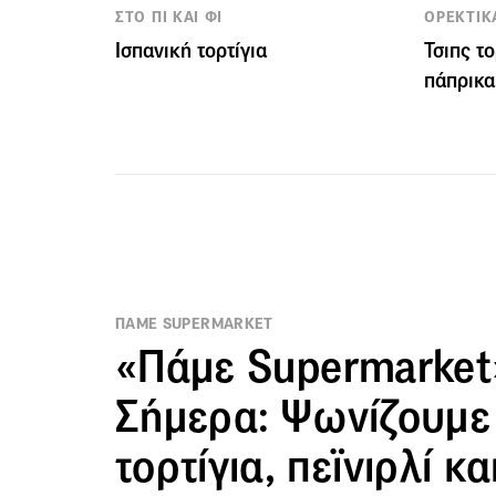
ΣΤΟ ΠΙ ΚΑΙ ΦΙ
ΟΡΕΚΤΙΚ
Ισπανική τορτίγια
Τσιπς το
πάπρικα
ΠΑΜΕ SUPERMARKET
«Πάμε Supermarket
Σήμερα: Ψωνίζουμε 
τορτίγια, πεϊνιρλί κ