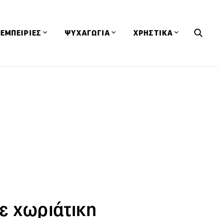
ΕΜΠΕΙΡΙΕΣ
ΨΥΧΑΓΩΓΙΑ
ΧΡΗΣΤΙΚΑ
Εκδηλώσεις
CineFood
Θερμιδομετρητής
Εστιατόρια
Lifestyle
Λεξικό Κουζίνας
ΣΥΝΤΑΓΕΣ
ΑΡΘΡΑ
Μαγαζιά
Viral Videos
Συμβουλές
Πρόσωπα
Βιβλία
Τα Φρέσκα Του Μήνα
δη
Προϊόντα
Διαγωνισμοί
Τεχνικές
Ταξίδια
Κουίζ
οφή
ε χωριάτικη