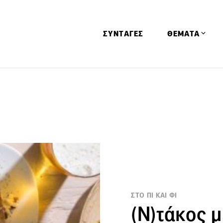
ΣΥΝΤΑΓΕΣ
ΘΕΜΑΤΑ
Απόψεις
Αφιερώματα
Ειδήσεις
Έρευνες
Οινοπνευματώ
Παιδί
Υγεία & Διατρ
ΣΤΟ ΠΙ ΚΑΙ ΦΙ
(N)τάκος μ