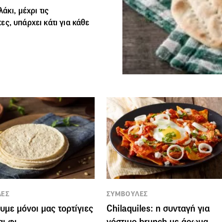
άκι, μέχρι τις
τες, υπάρχει κάτι για κάθε
ΛΕΣ
ΣΥΜΒΟΥΛΕΣ
υμε μόνοι μας τορτίγιες
Chilaquiles: η συνταγή για
αι φι
νόστιμο brunch με άρωμα