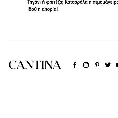
Τηγάνι ή φριτέζα; Κατσαρόλα ή ατμομάγειρ
Ιδού η απορία!