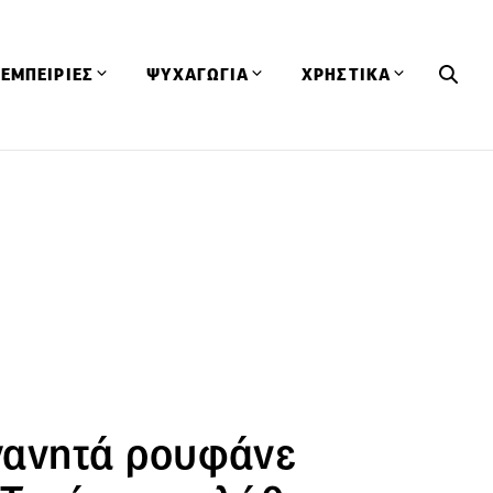
ΕΜΠΕΙΡΙΕΣ
ΨΥΧΑΓΩΓΙΑ
ΧΡΗΣΤΙΚΑ
Εκδηλώσεις
CineFood
Θερμιδομετρητής
Εστιατόρια
Lifestyle
Λεξικό Κουζίνας
ΣΥΝΤΑΓΕΣ
ΑΡΘΡΑ
Μαγαζιά
Viral Videos
Συμβουλές
Πρόσωπα
Βιβλία
Τα Φρέσκα Του Μήνα
δη
Προϊόντα
Διαγωνισμοί
Τεχνικές
Ταξίδια
Κουίζ
οφή
ηγανητά ρουφάνε