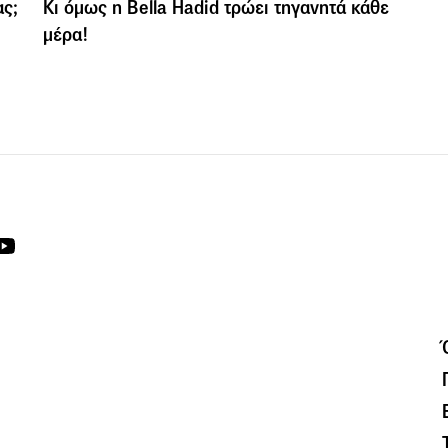
ας;
Κι όμως η Bella Hadid τρώει τηγανητά κάθε
μέρα!