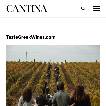
ΣΥΝΤΑΓΕΣ
ΑΡΘΡΑ
TasteGreekWines.com