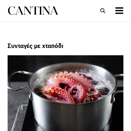
ΣΥΝΤΑΓΕΣ
ΑΡΘΡΑ
Συνταγές με χταπόδι