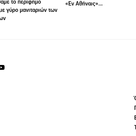
αμε το περίφημο
«Εν Αθήναις»…
 με γύρο μανιταριών των
ίων