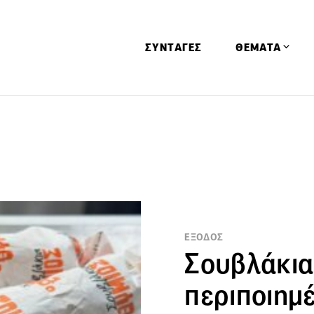
ΣΥΝΤΑΓΕΣ
ΘΕΜΑΤΑ
Απόψεις
Αφιερώματα
Ειδήσεις
Έρευνες
Οινοπνευματώ
Παιδί
ΕΞΟΔΟΣ
Σουβλάκια 
Υγεία & Διατρ
περιποιημέ