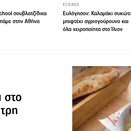
ΕΞΟΔΟΣ
school σουβλατζίδικα
Ευλόγησον: Καλαμάκι συκώτι
πάμε στην Αθήνα
μπιφτέκι αγριογούρουνο και
όλα χειροποίητα στο Ίλιον
 στο
ήτρη