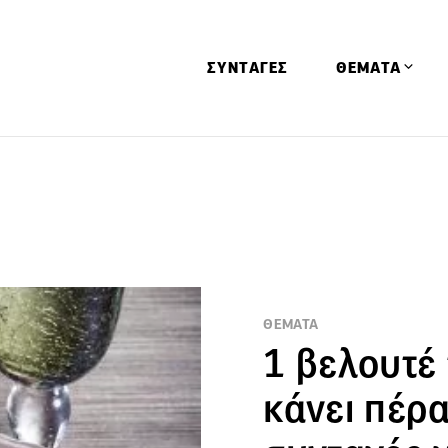
ΣΥΝΤΑΓΕΣ
ΘΕΜΑΤΑ
Απόψεις
Αφιερώματα
Ειδήσεις
Έρευνες
Οινοπνευματώ
ΘΕΜΑΤΑ
Παιδί
1 βελουτέ
Υγεία & Διατρ
κάνει πέρα