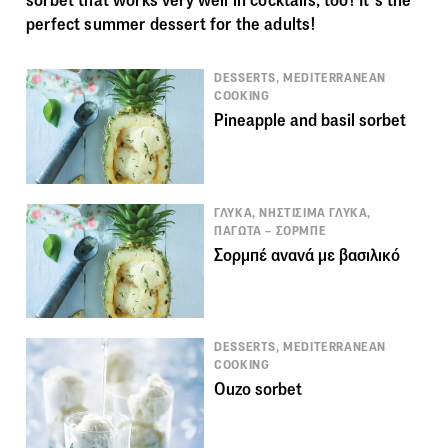
sorbet that works very well in cocktails, too! It's the
perfect summer dessert for the adults!
DESSERTS, MEDITERRANEAN
COOKING
Pineapple and basil sorbet
ΓΛΥΚΑ, ΝΗΣΤΙΣΙΜΑ ΓΛΥΚΑ,
ΠΑΓΩΤΑ – ΣΟΡΜΠΕ
Σορμπέ ανανά με βασιλικό
DESSERTS, MEDITERRANEAN
COOKING
Ouzo sorbet