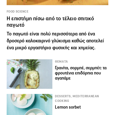
FOOD SCIENCE
Η επιστήμη πίσω από το τέλειο σπιτικό
παγωτό
Το παγωτό είναι πολύ περισσότερα από ένα
δροσερό καλοκαιρινό γλύκισμα καθώς αποτελεί
ένα μικρό εργαστήριο φυσικής και χημείας.
ΘΕΜΑΤΑ
Γρανίτα, σορμπέ, σερμπέτ: τα
φρουτένια επιδόρπια που
αγαπάμε
DESSERTS, MEDITERRANEAN
COOKING
Lemon sorbet