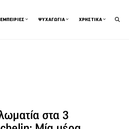
ΕΜΠΕΙΡΙΕΣ
ΨΥΧΑΓΩΓΙΑ
ΧΡΗΣΤΙΚΑ
Εκδηλώσεις
CineFood
Θερμιδομετρητής
Εστιατόρια
Lifestyle
Λεξικό Κουζίνας
ΣΥΝΤΑΓΕΣ
ΑΡΘΡΑ
Μαγαζιά
Viral Videos
Συμβουλές
Πρόσωπα
Βιβλία
Τα Φρέσκα Του Μήνα
δη
Προϊόντα
Διαγωνισμοί
Τεχνικές
Ταξίδια
Κουίζ
οφή
λωματία στα 3
chelin: Μία μέρα