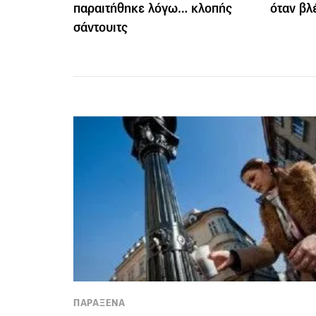
παραιτήθηκε λόγω… κλοπής
όταν βλ
σάντουιτς
ΠΑΡΑΞΕΝΑ