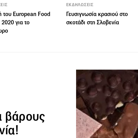
ΕΙΣ
ΕΚΔΗΛΩΣΕΙΣ
 του European Food
Γευσιγνωσία κρασιού στο
2020 για το
σκοτάδι στη Σλοβενία
ωρο
α βάρους
νία!