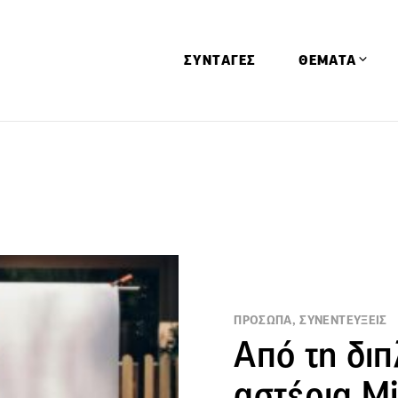
ΣΥΝΤΑΓΕΣ
ΘΕΜΑΤΑ
Απόψεις
Αφιερώματα
Ειδήσεις
Έρευνες
Οινοπνευματώ
Παιδί
ΠΡΟΣΩΠΑ, ΣΥΝΕΝΤΕΥΞΕΙΣ
Υγεία & Διατρ
Από τη διπ
αστέρια Mi