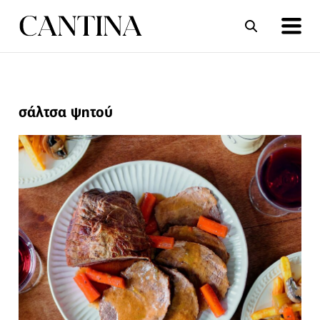
ΣΥΝΤΑΓΕΣ
ΑΡΘΡΑ
σάλτσα ψητού