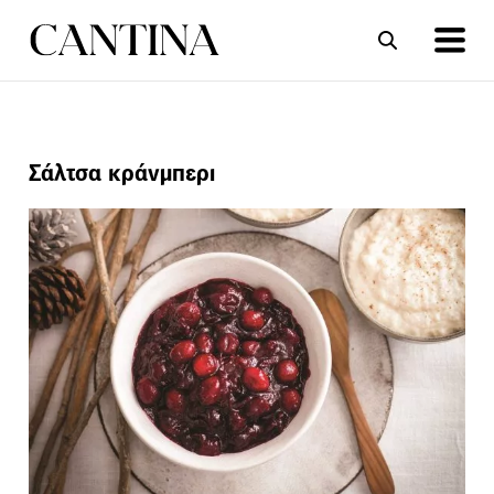
ΣΥΝΤΑΓΕΣ
ΑΡΘΡΑ
Σάλτσα κράνμπερι