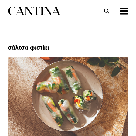
ΣΥΝΤΑΓΕΣ
ΑΡΘΡΑ
σάλτσα φιστίκι