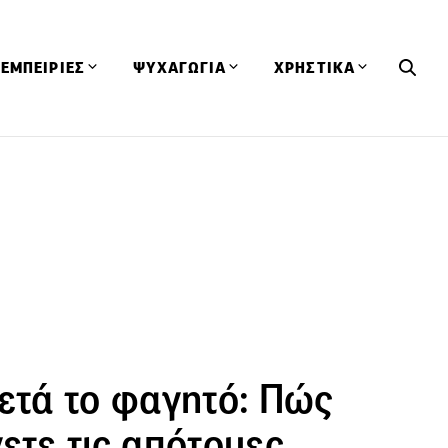
ΕΜΠΕΙΡΙΕΣ
ΨΥΧΑΓΩΓΙΑ
ΧΡΗΣΤΙΚΑ
Εκδηλώσεις
CineFood
Θερμιδομετρητής
Εστιατόρια
Lifestyle
Λεξικό Κουζίνας
ΣΥΝΤΑΓΕΣ
ΑΡΘΡΑ
Μαγαζιά
Viral Videos
Συμβουλές
Πρόσωπα
Βιβλία
Τα Φρέσκα Του Μήνα
δη
Προϊόντα
Διαγωνισμοί
Τεχνικές
Ταξίδια
Κουίζ
οφή
ετά το φαγητό: Πώς
ετε τις απότομες