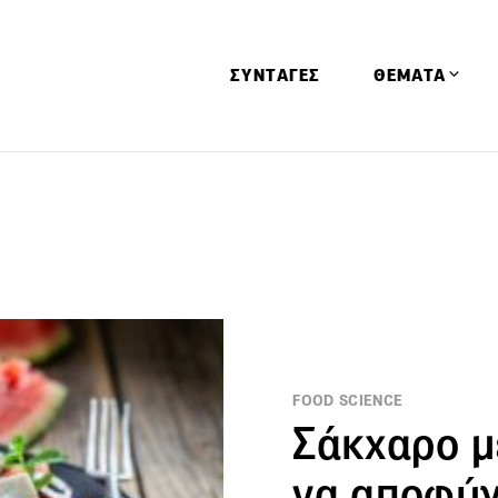
ΣΥΝΤΑΓΕΣ
ΘΕΜΑΤΑ
Απόψεις
Αφιερώματα
Ειδήσεις
Έρευνες
Οινοπνευματώ
Παιδί
FOOD SCIENCE
Υγεία & Διατρ
Σάκχαρο μ
να αποφύγ