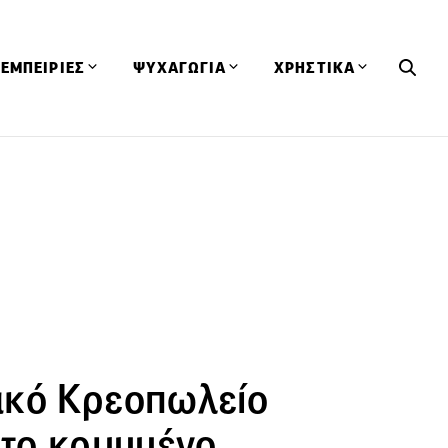
ΕΜΠΕΙΡΙΕΣ
ΨΥΧΑΓΩΓΙΑ
ΧΡΗΣΤΙΚΑ
Εκδηλώσεις
CineFood
Θερμιδομετρητής
Εστιατόρια
Lifestyle
Λεξικό Κουζίνας
ΣΥΝΤΑΓΕΣ
ΑΡΘΡΑ
Μαγαζιά
Viral Videos
Συμβουλές
Πρόσωπα
Βιβλία
Τα Φρέσκα Του Μήνα
δη
Προϊόντα
Διαγωνισμοί
Τεχνικές
Ταξίδια
Κουίζ
οφή
ακό Κρεοπωλείο
 το κρυμμένο