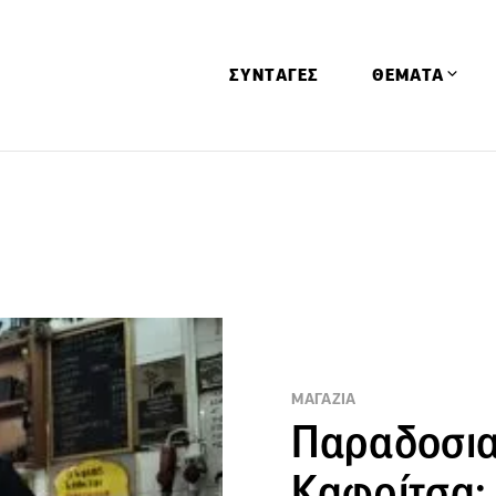
ΣΥΝΤΑΓΕΣ
ΘΕΜΑΤΑ
Απόψεις
Αφιερώματα
Ειδήσεις
Έρευνες
Οινοπνευματώ
Παιδί
ΜΑΓΑΖΙΑ
Υγεία & Διατρ
Παραδοσι
Καφρίτσα: