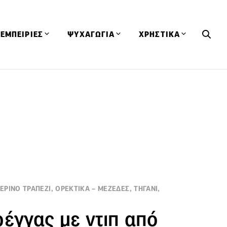
ΕΜΠΕΙΡΙΕΣ
ΨΥΧΑΓΩΓΙΑ
ΧΡΗΣΤΙΚΑ
Εκδηλώσεις
CineFood
Θερμιδομετρητής
Εστιατόρια
Lifestyle
Λεξικό Κουζίνας
ΣΥΝΤΑΓΕΣ
ΑΡΘΡΑ
Μαγαζιά
Viral Videos
Συμβουλές
Πρόσωπα
Βιβλία
Τα Φρέσκα Του Μήνα
δη
Προϊόντα
Διαγωνισμοί
Τεχνικές
Ταξίδια
Κουίζ
οφή
ΡΙΝΟ ΤΡΑΠΕΖΙ, ΟΡΕΚΤΙΚΑ – ΜΕΖΕΔΕΣ, ΤΗΓΑΝΙ,
έγγας με ντιπ από