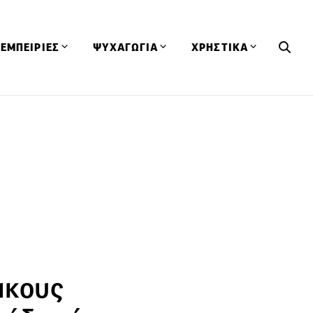
ΕΜΠΕΙΡΙΕΣ
ΨΥΧΑΓΩΓΙΑ
ΧΡΗΣΤΙΚΑ
Εκδηλώσεις
CineFood
Θερμιδομετρητής
Εστιατόρια
Lifestyle
Λεξικό Κουζίνας
ΣΥΝΤΑΓΕΣ
ΑΡΘΡΑ
Μαγαζιά
Viral Videos
Συμβουλές
Πρόσωπα
Βιβλία
Τα Φρέσκα Του Μήνα
δη
Προϊόντα
Διαγωνισμοί
Τεχνικές
Ταξίδια
Κουίζ
οφή
ικους