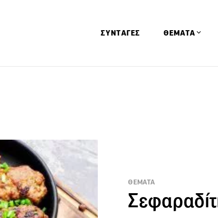
ΣΥΝΤΑΓΕΣ
ΘΕΜΑΤΑ
Απόψεις
Αφιερώματα
Ειδήσεις
Έρευνες
Οινοπνευματώ
Παιδί
Υγεία & Διατρ
ΘΕΜΑΤΑ
Σεφαραδίτ