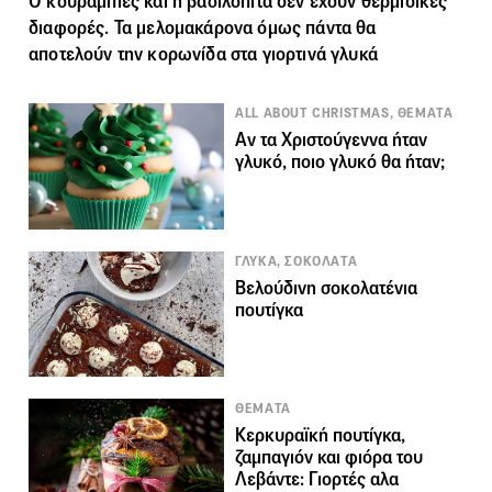
Ο κουραμπιές και η βασιλόπιτα δεν έχουν θερμιδικές
διαφορές. Τα μελομακάρονα όμως πάντα θα
αποτελούν την κορωνίδα στα γιορτινά γλυκά
ALL ABOUT CHRISTMAS, ΘΕΜΑΤΑ
Αν τα Χριστούγεννα ήταν
γλυκό, ποιο γλυκό θα ήταν;
ΓΛΥΚΑ, ΣΟΚΟΛΑΤΑ
Βελούδινη σοκολατένια
πουτίγκα
ΘΕΜΑΤΑ
Kερκυραϊκή πουτίγκα,
ζαμπαγιόν και φιόρα του
Λεβάντε: Γιορτές αλα