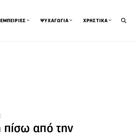
ΕΜΠΕΙΡΙΕΣ
ΨΥΧΑΓΩΓΙΑ
ΧΡΗΣΤΙΚΑ
Εκδηλώσεις
CineFood
Θερμιδομετρητής
Εστιατόρια
Lifestyle
Λεξικό Κουζίνας
ΣΥΝΤΑΓΕΣ
ΑΡΘΡΑ
Μαγαζιά
Viral Videos
Συμβουλές
Πρόσωπα
Βιβλία
Τα Φρέσκα Του Μήνα
δη
Προϊόντα
Διαγωνισμοί
Τεχνικές
Ταξίδια
Κουίζ
οφή
Σ
η πίσω από την