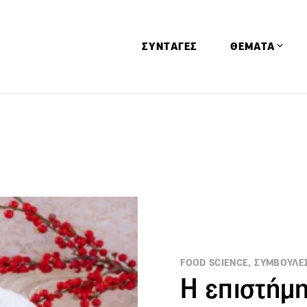
ΣΥΝΤΑΓΕΣ
ΘΕΜΑΤΑ
Απόψεις
Αφιερώματα
Ειδήσεις
Έρευνες
Οινοπνευματώ
Παιδί
Υγεία & Διατρ
FOOD SCIENCE, ΣΥΜΒΟΥΛΕ
Η επιστήμ