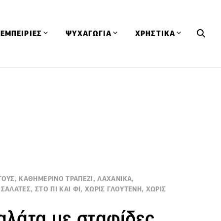
ΕΜΠΕΙΡΙΕΣ
ΨΥΧΑΓΩΓΙΑ
ΧΡΗΣΤΙΚΑ
Εκδηλώσεις
CineFood
Θερμιδομετρητής
Εστιατόρια
Lifestyle
Λεξικό Κουζίνας
ΣΥΝΤΑΓΕΣ
ΑΡΘΡΑ
Μαγαζιά
Viral Videos
Συμβουλές
Πρόσωπα
Βιβλία
Τα Φρέσκα Του Μήνα
δη
Προϊόντα
Διαγωνισμοί
Τεχνικές
Ταξίδια
Κουίζ
ΓΟΥΣ, ΚΑΘΗΜΕΡΙΝΟ ΤΡΑΠΕΖΙ, ΛΑΧΑΝΙΚΑ,
οφή
ΣΑΛΑΤΕΣ, ΣΤΟ ΠΙ ΚΑΙ ΦΙ, ΧΩΡΙΣ ΓΛΟΥΤΕΝΗ, ΧΩΡΙΣ
αλάτα με σταφίδες