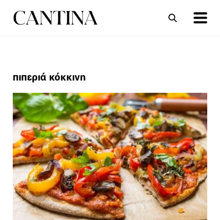
ΣΥΝΤΑΓΕΣ
ΑΡΘΡΑ
πιπεριά κόκκινη