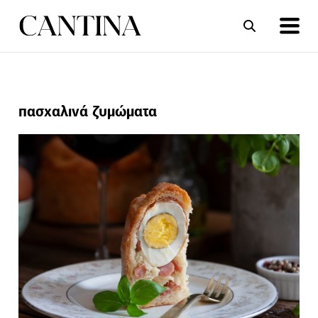
ΣΥΝΤΑΓΕΣ
ΑΡΘΡΑ
πασχαλινά ζυμώματα