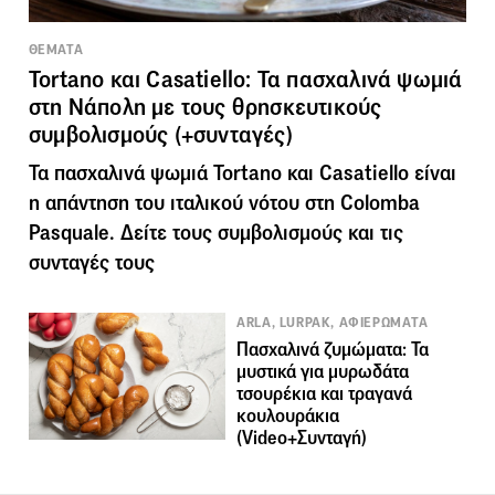
ΘΕΜΑΤΑ
Tortano και Casatiello: Τα πασχαλινά ψωμιά
στη Νάπολη με τους θρησκευτικούς
συμβολισμούς (+συνταγές)
Τα πασχαλινά ψωμιά Tortano και Casatiello είναι
η απάντηση του ιταλικού νότου στη Colomba
Pasquale. Δείτε τους συμβολισμούς και τις
συνταγές τους
ARLA, LURPAK, ΑΦΙΕΡΩΜΑΤΑ
Πασχαλινά ζυμώματα: Τα
μυστικά για μυρωδάτα
τσουρέκια και τραγανά
κουλουράκια
(Video+Συνταγή)