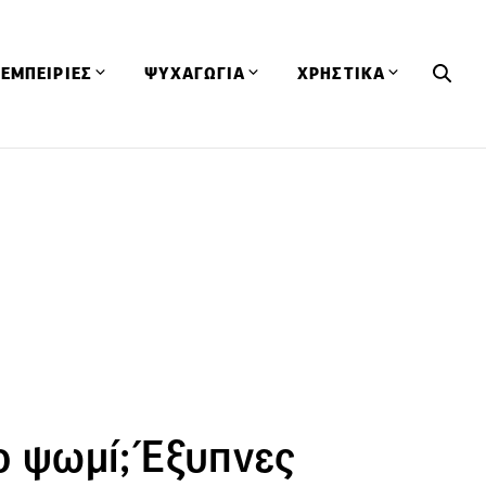
ΕΜΠΕΙΡΙΕΣ
ΨΥΧΑΓΩΓΙΑ
ΧΡΗΣΤΙΚΑ
Εκδηλώσεις
CineFood
Θερμιδομετρητής
Εστιατόρια
Lifestyle
Λεξικό Κουζίνας
ΣΥΝΤΑΓΕΣ
ΑΡΘΡΑ
Μαγαζιά
Viral Videos
Συμβουλές
Πρόσωπα
Βιβλία
Τα Φρέσκα Του Μήνα
δη
Προϊόντα
Διαγωνισμοί
Τεχνικές
Ταξίδια
Κουίζ
οφή
ο ψωμί; Έξυπνες