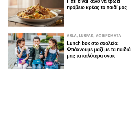
Γιατί είναι καλό να τρώει
πρόβειο κρέας το παιδί μας
ARLA, LURPAK, ΑΦΙΕΡΩΜΑΤΑ
Lunch box στο σχολείο:
Φτιάχνουμε μαζί με τα παιδιά
μας τα καλύτερα σνακ