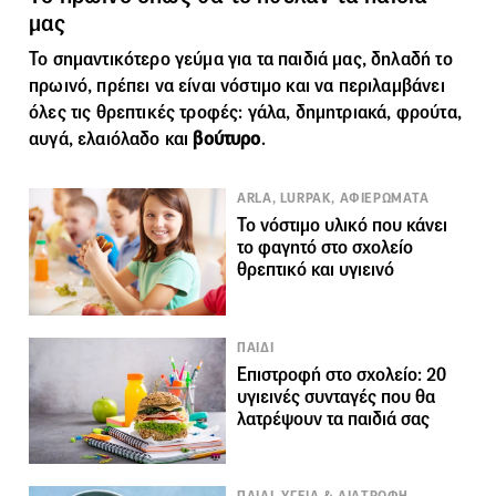
μας
Το σημαντικότερο γεύμα για τα παιδιά μας, δηλαδή το
πρωινό, πρέπει να είναι νόστιμο και να περιλαμβάνει
όλες τις θρεπτικές τροφές: γάλα, δημητριακά, φρούτα,
αυγά, ελαιόλαδο και
βούτυρο
.
ARLA, LURPAK, ΑΦΙΕΡΩΜΑΤΑ
Το νόστιμο υλικό που κάνει
το φαγητό στο σχολείο
θρεπτικό και υγιεινό
ΠΑΙΔΙ
Επιστροφή στο σχολείο: 20
υγιεινές συνταγές που θα
λατρέψουν τα παιδιά σας