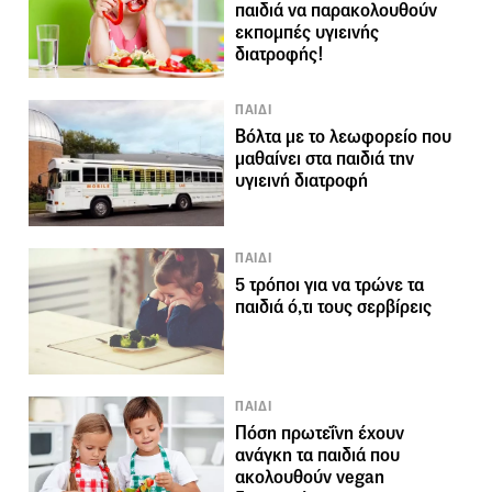
παιδιά να παρακολουθούν
εκπομπές υγιεινής
διατροφής!
ΠΑΙΔΙ
Βόλτα με το λεωφορείο που
μαθαίνει στα παιδιά την
υγιεινή διατροφή
ΠΑΙΔΙ
5 τρόποι για να τρώνε τα
παιδιά ό,τι τους σερβίρεις
ΠΑΙΔΙ
Πόση πρωτεΐνη έχουν
ανάγκη τα παιδιά που
ακολουθούν vegan