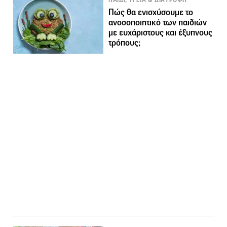
ΠΑΙΔΙ, ΥΓΕΙΑ & ΔΙΑΤΡΟΦΗ
Πώς θα ενισχύσουμε το
ανοσοποιητικό των παιδιών
με ευχάριστους και έξυπνους
τρόπους;