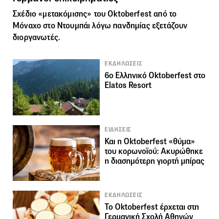
Σχέδιο «μετακόμισης» του Oktoberfest από το
Μόναχο στο Ντουμπάι λόγω πανδημίας εξετάζουν
διοργανωτές.
ΕΚΔΗΛΩΣΕΙΣ
6o Ελληνικό Oktoberfest στο
Elatos Resort
ΕΙΔΗΣΕΙΣ
Και η Oktoberfest «θύμα»
του κορωνοϊού: Ακυρώθηκε
η διασημότερη γιορτή μπίρας
ΕΚΔΗΛΩΣΕΙΣ
Το Oktoberfest έρχεται στη
Γερμανική Σχολή Αθηνών