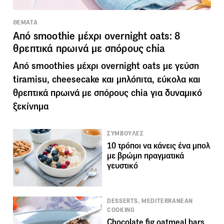
ΘΕΜΑΤΑ
Από smoothie μέχρι overnight oats: 8
θρεπτικά πρωινά με σπόρους chia
Από smoothies μέχρι overnight oats με γεύση
tiramisu, cheesecake και μηλόπιτα, εύκολα και
θρεπτικά πρωινά με σπόρους chia για δυναμικό
ξεκίνημα
ΣΥΜΒΟΥΛΕΣ
10 τρόποι να κάνεις ένα μπολ
με βρώμη πραγματικά
γευστικό
DESSERTS, MEDITERRANEAN
COOKING
Chocolate fig oatmeal bars