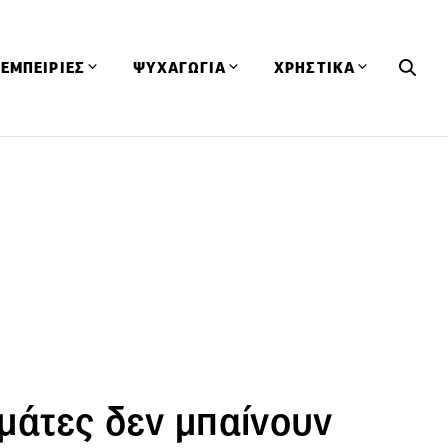
ΕΜΠΕΙΡΙΕΣ
ΨΥΧΑΓΩΓΙΑ
ΧΡΗΣΤΙΚΑ
Εκδηλώσεις
CineFood
Θερμιδομετρητής
Εστιατόρια
Lifestyle
Λεξικό Κουζίνας
ΣΥΝΤΑΓΕΣ
ΑΡΘΡΑ
Μαγαζιά
Viral Videos
Συμβουλές
Πρόσωπα
Βιβλία
Τα Φρέσκα Του Μήνα
δη
Προϊόντα
Διαγωνισμοί
Τεχνικές
Ταξίδια
Κουίζ
οφή
τομάτες δεν μπαίνουν