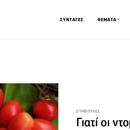
ΣΥΝΤΑΓΕΣ
ΘΕΜΑΤΑ
Απόψεις
Αφιερώματα
Ειδήσεις
Έρευνες
Οινοπνευματώ
Παιδί
Υγεία & Διατρ
ΣΥΜΒΟΥΛΕΣ
Γιατί οι ν