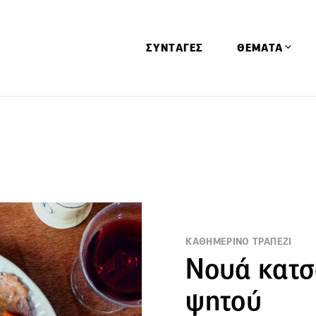
ΣΥΝΤΑΓΕΣ
ΘΕΜΑΤΑ
Απόψεις
Αφιερώματα
Ειδήσεις
Έρευνες
Οινοπνευματώ
Παιδί
ΚΑΘΗΜΕΡΙΝΟ ΤΡΑΠΕΖΙ
Υγεία & Διατρ
Νουά κατσ
ψητού