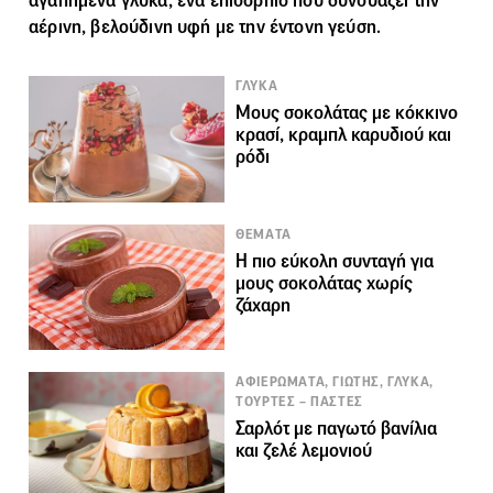
αγαπημένα γλυκά, ένα επιδόρπιο που συνδυάζει την
αέρινη, βελούδινη υφή με την έντονη γεύση.
ΓΛΥΚΑ
Μους σοκολάτας με κόκκινο
κρασί, κραμπλ καρυδιού και
ρόδι
ΘΕΜΑΤΑ
H πιο εύκολη συνταγή για
μους σοκολάτας χωρίς
ζάχαρη
ΑΦΙΕΡΩΜΑΤΑ, ΓΙΩΤΗΣ, ΓΛΥΚΑ,
ΤΟΥΡΤΕΣ – ΠΑΣΤΕΣ
Σαρλότ με παγωτό βανίλια
και ζελέ λεμονιού