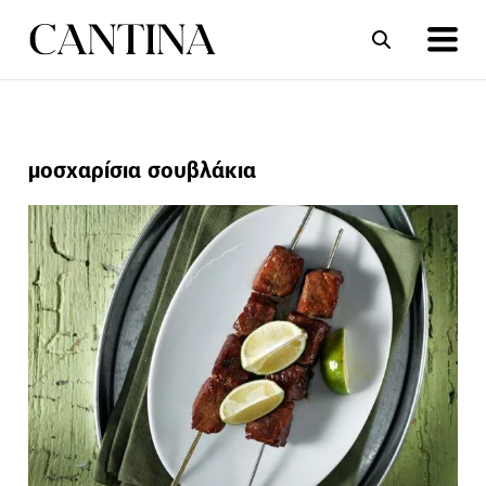
ΣΥΝΤΑΓΕΣ
ΑΡΘΡΑ
μοσχαρίσια σουβλάκια