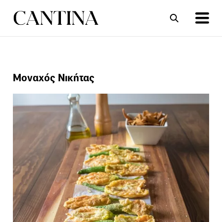
ΣΥΝΤΑΓΕΣ
ΑΡΘΡΑ
Μοναχός Νικήτας